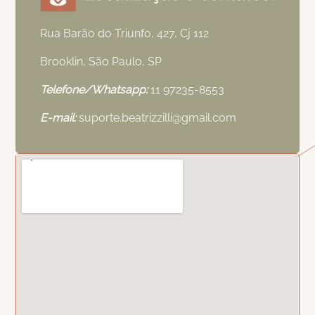
Rua Barão do Triunfo, 427, Cj 112
Brooklin, São Paulo, SP
Telefone/Whatsapp:
11 97235-8553
E-mail:
suporte.beatrizzilli@gmail.com