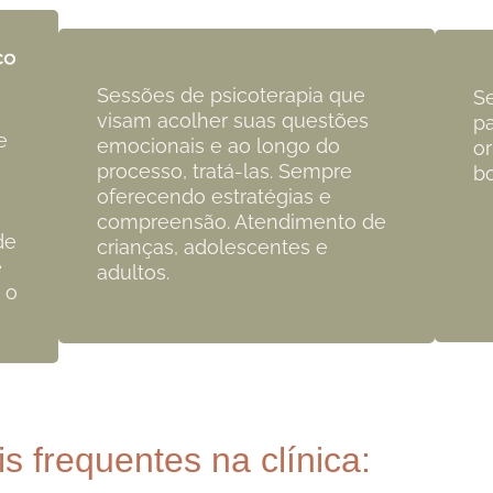
Sessões de psicoterapia que
S
visam acolher suas questões
pa
e
emocionais e ao longo do
or
processo, tratá-las. Sempre
bo
oferecendo estratégias e
e
compreensão. Atendimento de
de
crianças, adolescentes e
e
adultos.
 o
s frequentes na clínica: