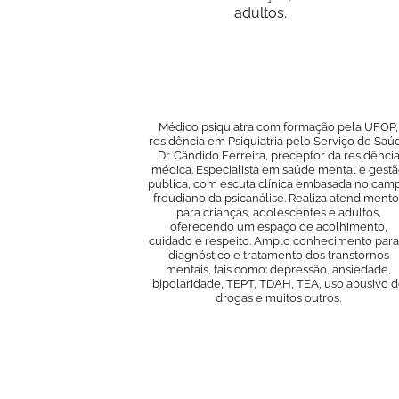
adultos.
Médico psiquiatra com formação pela UFOP,
residência em Psiquiatria pelo Serviço de Saú
Dr. Cândido Ferreira, preceptor da residênci
médica. Especialista em saúde mental e gest
pública, com escuta clínica embasada no cam
freudiano da psicanálise. Realiza atendimento
para crianças, adolescentes e adultos,
oferecendo um espaço de acolhimento,
cuidado e respeito. Amplo conhecimento para
diagnóstico e tratamento dos transtornos
mentais, tais como: depressão, ansiedade,
bipolaridade, TEPT, TDAH, TEA, uso abusivo 
drogas e muitos outros.