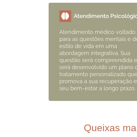
Atendimento médico voltado
para as questões mentais e d
estilo de vida em uma
abordagem integrativa. Sua
questão será compreendida 
será desenvolvido um plano 
tratamento personalizado qu
promova a sua recuperação e
seu bem-estar a longo prazo.
Queixas mai