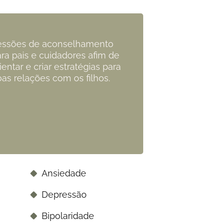
essões de aconselhamento
ra pais e cuidadores afim de
ientar e criar estratégias para
as relações com os filhos.
Ansiedade
Depressão
Bipolaridade